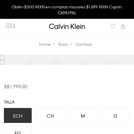
Obtén $300 MXN en compras mayores $1,699 MXN Cupón:
CKPAYPAL
Ropa
Camisas
$ 1,799.00
TALLA
ECH
CH
M
G
EG