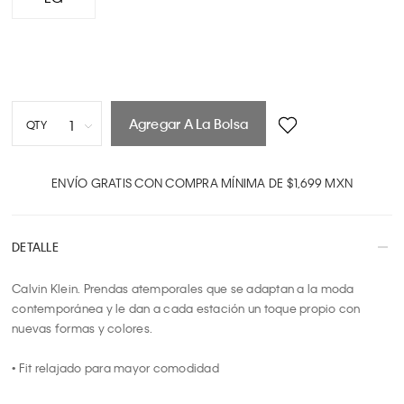
Agregar A La Bolsa
1
QTY
1
2
ENVÍO GRATIS CON COMPRA MÍNIMA DE $1,699 MXN
3
4
DETALLE
5
6
Calvin Klein. Prendas atemporales que se adaptan a la moda 
7
contemporánea y le dan a cada estación un toque propio con 
8
nuevas formas y colores.

9
10
• Fit relajado para mayor comodidad