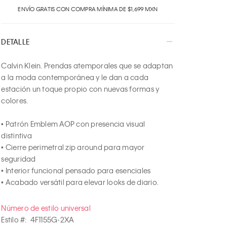
ENVÍO GRATIS CON COMPRA MÍNIMA DE $1,699 MXN
2
3
4
DETALLE
5
6
Calvin Klein. Prendas atemporales que se adaptan 
7
a la moda contemporánea y le dan a cada 
8
estación un toque propio con nuevas formas y 
9
colores.

10
• Patrón Emblem AOP con presencia visual 
distintiva

• Cierre perimetral zip around para mayor 
seguridad

• Interior funcional pensado para esenciales

• Acabado versátil para elevar looks de diario.
Número de estilo universal
Estilo #:
4F1155G-2XA