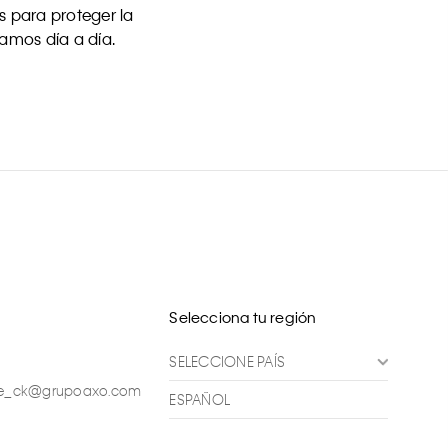
 para proteger la
uamos día a día.
Selecciona tu región
SELECCIONE PAÍS
ente_ck@grupoaxo.com
ESPAÑOL