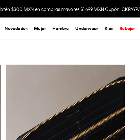
btén $300 MXN en compras mayores $1,699 MXN Cupón: CKPAYP
Disfruta envío gratis comprando en la app.
Novedades
Mujer
Hombre
Underwear
Kids
Rebajas