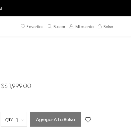
AL
Favoritos
Buscar
Mi cuenta
Bolsa
$ 1,999.00
Agregar A La Bolsa
1
QTY
1