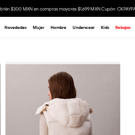
btén $300 MXN en compras mayores $1,699 MXN Cupón: CKPAYP
Disfruta envío gratis comprando en la app.
Novedades
Mujer
Hombre
Underwear
Kids
Rebajas