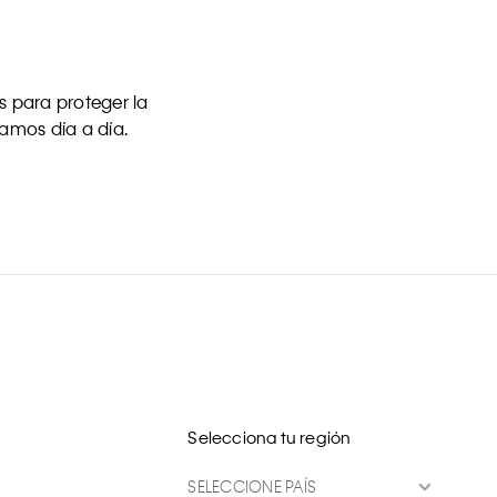
 para proteger la
uamos día a día.
Selecciona tu región
SELECCIONE PAÍS