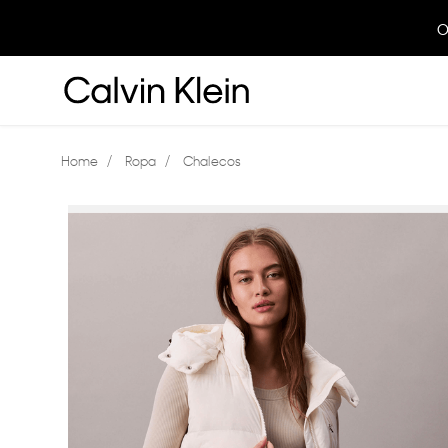
O
Ropa
Chalecos