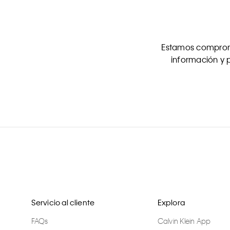
Estamos comprome
información y p
Servicio al cliente
Explora
FAQs
Calvin Klein App