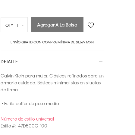
Agregar A La Bolsa
1
QTY
1
ENVÍO GRATIS CON COMPRA MÍNIMA DE $1,699 MXN
2
3
4
DETALLE
5
6
Calvin Klein para mujer. Clásicos refinados para un 
7
armario cuidado. Básicos minimalistas en siluetas 
8
de firma.

9
 • Estilo puffer de peso medio
10
Número de estilo universal
Estilo #:
47D500G-100