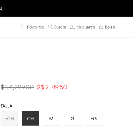
AL
Favoritos
Buscar
Mi cuenta
Bolsa
$ 4,299.00
$ 2,149.50
TALLA
ECH
CH
M
G
EG