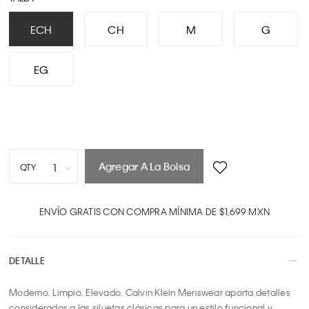
ECH
CH
M
G
EG
Agregar A La Bolsa
1
QTY
1
2
ENVÍO GRATIS CON COMPRA MÍNIMA DE $1,699 MXN
3
4
DETALLE
5
6
Moderno. Limpio. Elevado. Calvin Klein Menswear aporta detalles 
7
considerados a las siluetas clásicas para un estilo funcional y 