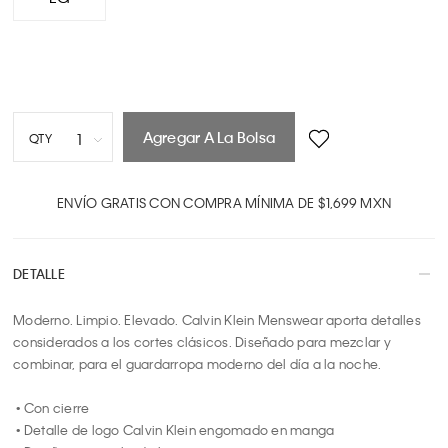
Agregar A La Bolsa
1
QTY
1
2
ENVÍO GRATIS CON COMPRA MÍNIMA DE $1,699 MXN
3
4
DETALLE
5
6
Moderno. Limpio. Elevado. Calvin Klein Menswear aporta detalles 
7
considerados a los cortes clásicos. Diseñado para mezclar y 
8
combinar, para el guardarropa moderno del día a la noche.

9
10
 • Con cierre

 • Detalle de logo Calvin Klein engomado en manga
