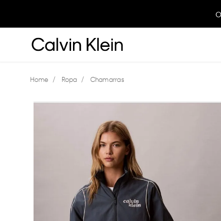
O
Ropa
Chamarras