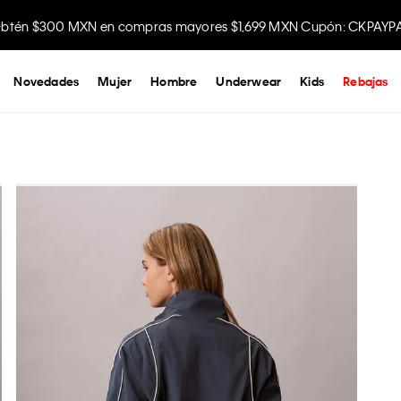
btén $300 MXN en compras mayores $1,699 MXN Cupón: CKPAYP
Disfruta envío gratis comprando en la app.
Novedades
Mujer
Hombre
Underwear
Kids
Rebajas