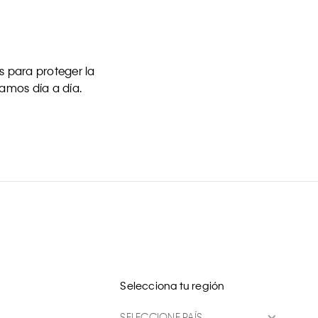
 para proteger la
uamos día a día.
Selecciona tu región
SELECCIONE PAÍS