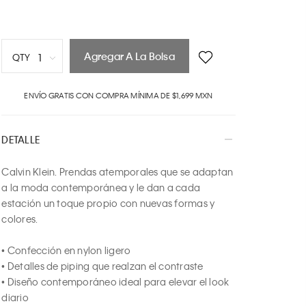
Agregar A La Bolsa
1
QTY
1
ENVÍO GRATIS CON COMPRA MÍNIMA DE $1,699 MXN
2
3
4
DETALLE
5
6
Calvin Klein. Prendas atemporales que se adaptan 
7
a la moda contemporánea y le dan a cada 
8
estación un toque propio con nuevas formas y 
9
colores.

10
• Confección en nylon ligero

• Detalles de piping que realzan el contraste

• Diseño contemporáneo ideal para elevar el look 
diario
