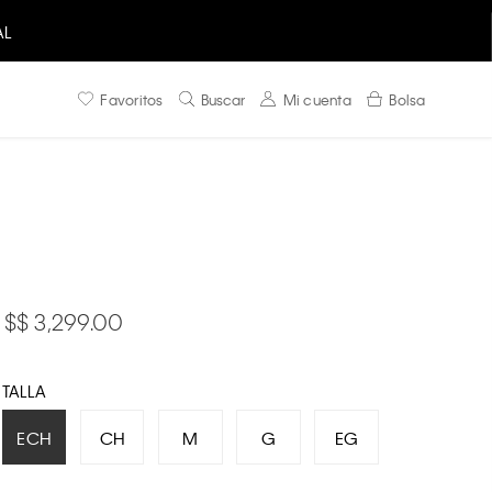
AL
Favoritos
Buscar
Mi cuenta
Bolsa
$ 3,299.00
TALLA
ECH
CH
M
G
EG