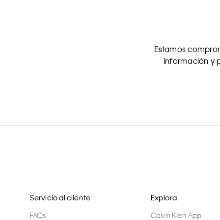
Estamos comprome
información y p
Servicio al cliente
Explora
FAQs
Calvin Klein App