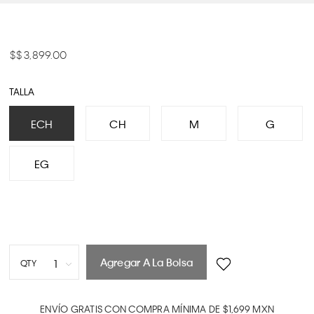
$ 3,899.00
TALLA
ECH
CH
M
G
EG
Agregar A La Bolsa
1
QTY
1
2
ENVÍO GRATIS CON COMPRA MÍNIMA DE $1,699 MXN