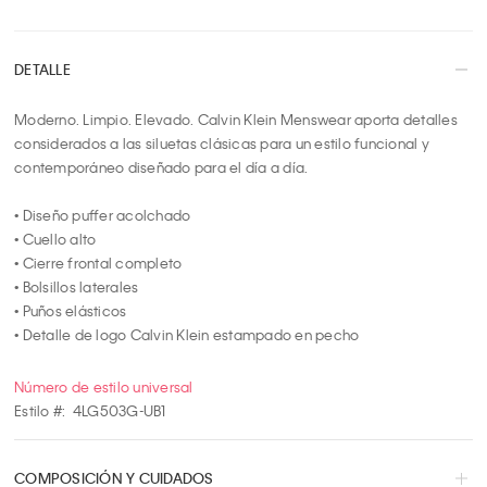
3
4
DETALLE
5
6
Moderno. Limpio. Elevado. Calvin Klein Menswear aporta detalles 
7
considerados a las siluetas clásicas para un estilo funcional y 
8
contemporáneo diseñado para el día a día.

9
10
• Diseño puffer acolchado

• Cuello alto

• Cierre frontal completo

• Bolsillos laterales

• Puños elásticos

• Detalle de logo Calvin Klein estampado en pecho
Número de estilo universal
Estilo #:
4LG503G-UB1
COMPOSICIÓN Y CUIDADOS