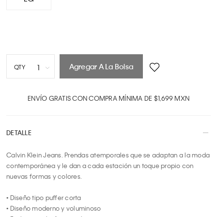
Agregar A La Bolsa
1
QTY
1
2
ENVÍO GRATIS CON COMPRA MÍNIMA DE $1,699 MXN
3
4
DETALLE
5
6
Calvin Klein Jeans. Prendas atemporales que se adaptan a la moda 
7
contemporánea y le dan a cada estación un toque propio con 
8
nuevas formas y colores.

9
10
• Diseño tipo puffer corta

• Diseño moderno y voluminoso
