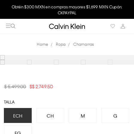
Obtén $300 MXN en compras mayores $1,699 MXN Cupón:
CKPAYPAL
Ropa
Chamarras
$ 5,499.00
$ 2,749.50
TALLA
ECH
CH
M
G
EG