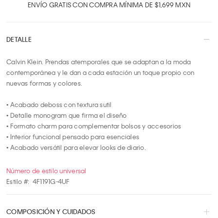
2
ENVÍO GRATIS CON COMPRA MÍNIMA DE $1,699 MXN
3
4
DETALLE
5
6
Calvin Klein. Prendas atemporales que se adaptan a la moda 
7
contemporánea y le dan a cada estación un toque propio con 
8
nuevas formas y colores.

9
10
• Acabado deboss con textura sutil

• Detalle monogram que firma el diseño

• Formato charm para complementar bolsos y accesorios

• Interior funcional pensado para esenciales

• Acabado versátil para elevar looks de diario.
Número de estilo universal
Estilo #:
4F1191G-4UF
COMPOSICIÓN Y CUIDADOS