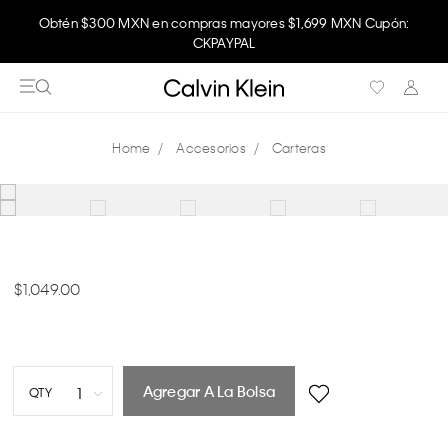
Obtén $300 MXN en compras mayores $1,699 MXN Cupón:
CKPAYPAL
Accesorios
Carteras
1,049.00
Agregar A La Bolsa
1
QTY
1