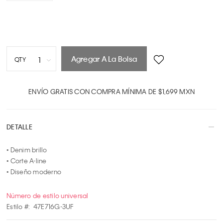
Agregar A La Bolsa
1
QTY
1
2
ENVÍO GRATIS CON COMPRA MÍNIMA DE $1,699 MXN
3
4
DETALLE
5
6
• Denim brillo

7
• Corte A-line

8
• Diseño moderno
9
10
Número de estilo universal
Estilo #:
47E716G-3UF