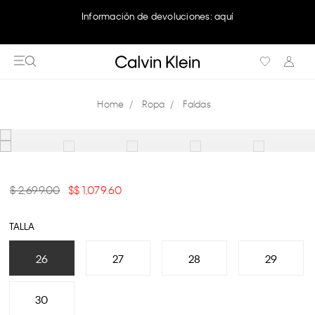
Información de devoluciones: aquí
Ropa
Faldas
$ 2,699.00
$ 1,079.60
TALLA
26
27
28
29
30