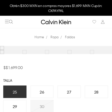
Obtén $300 MXN en compras mayores $1,699 MXN Cupón:
CKPAYPAL
Ropa
Faldas
$ 1,699.00
TALLA
25
26
27
28
29
30