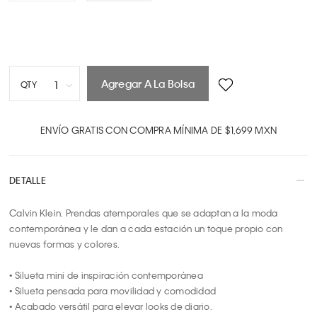
Agregar A La Bolsa
1
QTY
1
2
ENVÍO GRATIS CON COMPRA MÍNIMA DE $1,699 MXN
3
4
DETALLE
5
6
Calvin Klein. Prendas atemporales que se adaptan a la moda 
7
contemporánea y le dan a cada estación un toque propio con 
8
nuevas formas y colores.

9
10
• Silueta mini de inspiración contemporánea

• Silueta pensada para movilidad y comodidad

• Acabado versátil para elevar looks de diario.