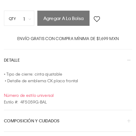
Agregar A La Bolsa
1
QTY
1
2
ENVÍO GRATIS CON COMPRA MÍNIMA DE $1,699 MXN
3
4
DETALLE
5
6
• Tipo de cierre: cinta ajustable

7
 • Detalle de emblema CK placa frontal
8
9
Número de estilo universal
10
Estilo #:
4F5059G-BAL
COMPOSICIÓN Y CUIDADOS