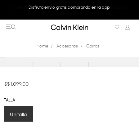
Disfruta envío gratis comprando en la app.
Accesorios
Gorras
$ 1,099.00
TALLA
Unitalla