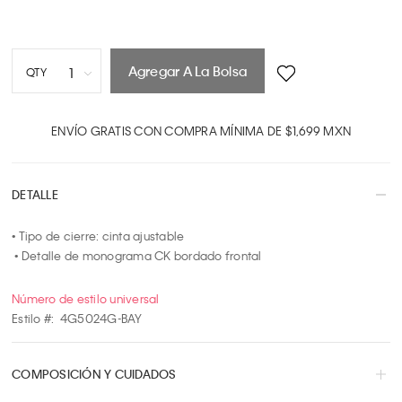
Agregar A La Bolsa
1
QTY
1
2
ENVÍO GRATIS CON COMPRA MÍNIMA DE $1,699 MXN
3
4
DETALLE
5
6
• Tipo de cierre: cinta ajustable

7
 • Detalle de monograma CK bordado frontal
8
9
Número de estilo universal
10
Estilo #:
4G5024G-BAY
COMPOSICIÓN Y CUIDADOS