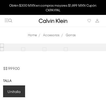
Obtén $300 MXN en compras mayores $1,699 MXN Cupón:
CKPAYPAL
Accesorios
Gorras
$ 999.00
TALLA
Unitalla