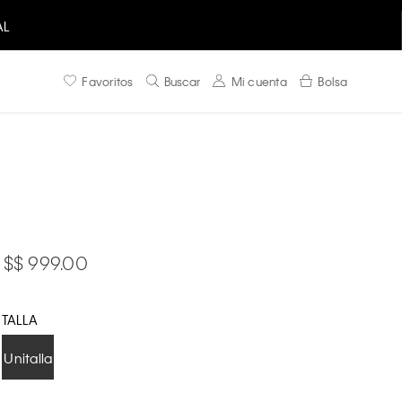
AL
Favoritos
Buscar
Mi cuenta
Bolsa
$ 999.00
TALLA
Unitalla