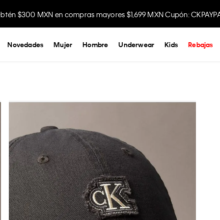
btén $300 MXN en compras mayores $1,699 MXN Cupón: CKPAYP
Disfruta envío gratis comprando en la app.
Novedades
Mujer
Hombre
Underwear
Kids
Rebajas