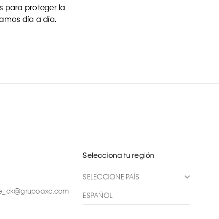
 para proteger la
uamos día a día.
Selecciona tu región
SELECCIONE PAÍS
ente_ck@grupoaxo.com
ESPAÑOL