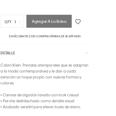
Agregar A La Bolsa
1
QTY
1
ENVÍO GRATIS CON COMPRA MÍNIMA DE $1,699 MXN
2
3
4
DETALLE
5
6
Calvin Klein. Prendas atemporales que se adaptan 
7
a la moda contemporánea y le dan a cada 
8
estación un toque propio con nuevas formas y 
9
colores.

10
• Canvas de algodón lavado con look casual

• Parche deshilachado como detalle visual

• Acabado versátil para elevar looks de diario.