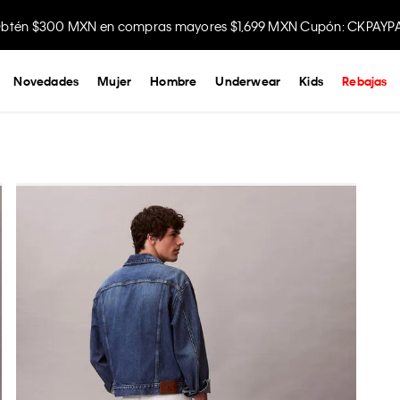
btén $300 MXN en compras mayores $1,699 MXN Cupón: CKPAYP
Disfruta envío gratis comprando en la app.
Novedades
Mujer
Hombre
Underwear
Kids
Rebajas