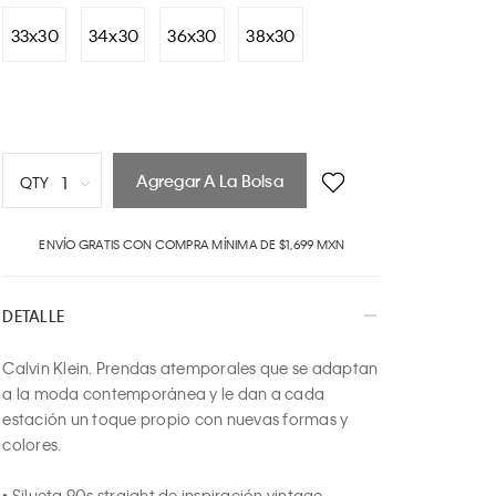
33x30
34x30
36x30
38x30
Agregar A La Bolsa
1
QTY
1
ENVÍO GRATIS CON COMPRA MÍNIMA DE $1,699 MXN
2
3
4
DETALLE
5
6
Calvin Klein. Prendas atemporales que se adaptan 
7
a la moda contemporánea y le dan a cada 
8
estación un toque propio con nuevas formas y 
9
colores.

10
• Silueta 90s straight de inspiración vintage
