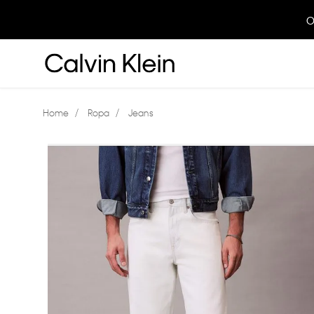
O
Ropa
Jeans