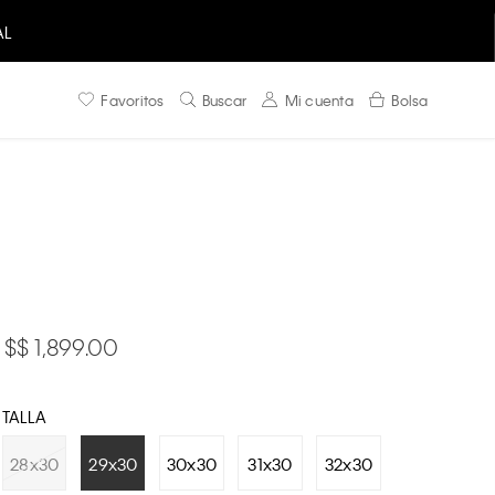
AL
Favoritos
Buscar
Mi cuenta
Bolsa
$ 1,899.00
TALLA
28x30
29x30
30x30
31x30
32x30