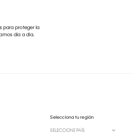
 para proteger la
uamos día a día.
Selecciona tu región
SELECCIONE PAÍS