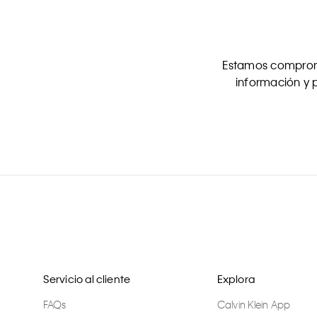
Estamos comprome
información y p
Servicio al cliente
Explora
FAQs
Calvin Klein App