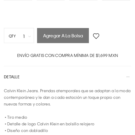
Agregar A La Bolsa
1
QTY
1
2
ENVÍO GRATIS CON COMPRA MÍNIMA DE $1,699 MXN
3
4
DETALLE
5
6
Calvin Klein Jeans. Prendas atemporales que se adaptan a la moda 
7
contemporánea y le dan a cada estación un toque propio con 
8
nuevas formas y colores. 

9
10
 • Tiro medio

 • Detalle de logo Calvin Klein en bolsillo relojero

 • Diseño con dobladillo
