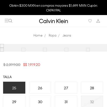
Obtén $300 MXN en compras mayores $1,699 MXN Cupón:
CKPAYPAL
Ropa
Jeans
$ 2,399.00
$ 1,919.20
TALLA
25
26
27
28
29
30
31
32