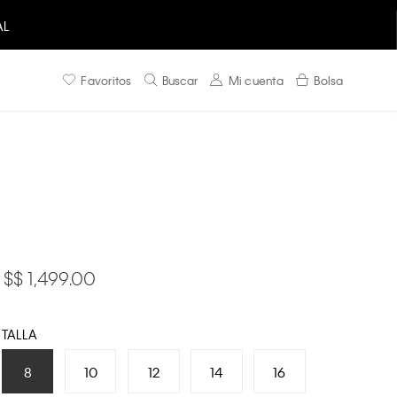
AL
Favoritos
Buscar
Mi cuenta
Bolsa
$ 1,499.00
TALLA
8
10
12
14
16