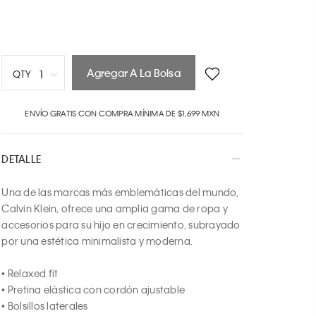
Agregar A La Bolsa
1
QTY
1
ENVÍO GRATIS CON COMPRA MÍNIMA DE $1,699 MXN
2
3
4
DETALLE
5
6
Una de las marcas más emblemáticas del mundo, 
7
Calvin Klein, ofrece una amplia gama de ropa y 
8
accesorios para su hijo en crecimiento, subrayado 
9
por una estética minimalista y moderna.

10
• Relaxed fit

• Pretina elástica con cordón ajustable

• Bolsillos laterales
