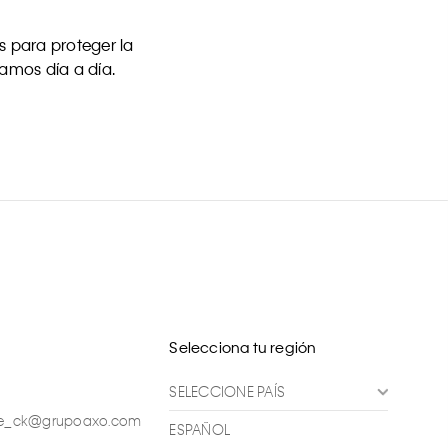
 para proteger la
uamos día a día.
Selecciona tu región
SELECCIONE PAÍS
ente_ck@grupoaxo.com
ESPAÑOL