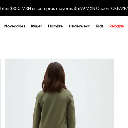
btén $300 MXN en compras mayores $1,699 MXN Cupón: CKPAYP
Novedades
Mujer
Hombre
Underwear
Kids
Rebajas