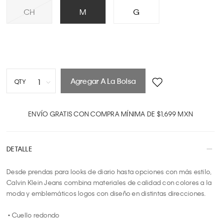
CH
M
G
Agregar A La Bolsa
1
QTY
1
2
ENVÍO GRATIS CON COMPRA MÍNIMA DE $1,699 MXN
3
4
DETALLE
5
6
Desde prendas para looks de diario hasta opciones con más estilo, 
7
Calvin Klein Jeans combina materiales de calidad con colores a la 
8
moda y emblemáticos logos con diseño en distintas direcciones.

9
10
 • Cuello redondo
