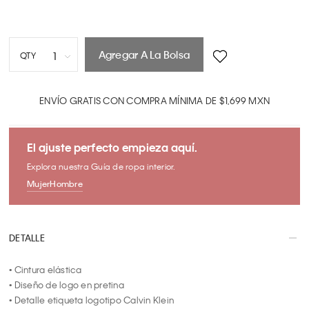
Agregar A La Bolsa
1
QTY
1
2
ENVÍO GRATIS CON COMPRA MÍNIMA DE $1,699 MXN
3
4
El ajuste perfecto empieza aquí.
5
Explora nuestra Guía de ropa interior.
6
Mujer
Hombre
7
8
9
DETALLE
10
• Cintura elástica

• Diseño de logo en pretina

• Detalle etiqueta logotipo Calvin Klein