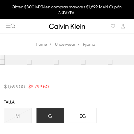
Obtén $300 MXN en compras mayores $1,699 MXN Cupón:
CKPAYPAL
Underwear
Pijama
$ 1,599.00
$ 799.50
TALLA
M
G
EG