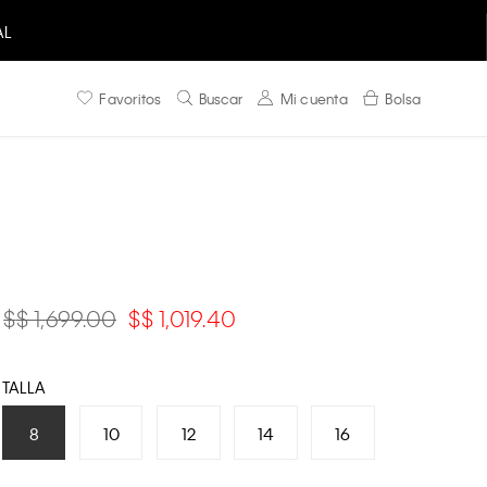
AL
Favoritos
Buscar
Mi cuenta
Bolsa
$ 1,699.00
$ 1,019.40
TALLA
8
10
12
14
16