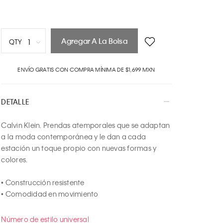
Agregar A La Bolsa
1
QTY
1
ENVÍO GRATIS CON COMPRA MÍNIMA DE $1,699 MXN
2
3
4
DETALLE
5
6
Calvin Klein. Prendas atemporales que se adaptan 
7
a la moda contemporánea y le dan a cada 
8
estación un toque propio con nuevas formas y 
9
colores.

10
• Construcción resistente

• Comodidad en movimiento
Número de estilo universal