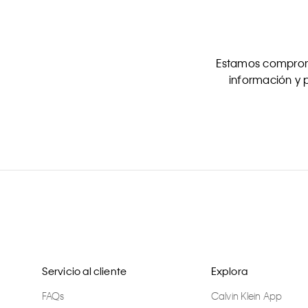
Estamos comprome
información y p
Servicio al cliente
Explora
FAQs
Calvin Klein App