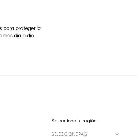
 para proteger la
uamos día a día.
Selecciona tu región
SELECCIONE PAÍS