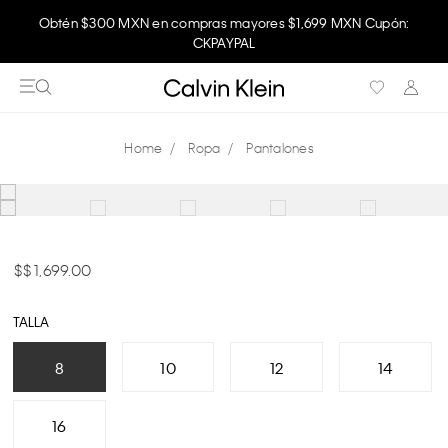
Obtén $300 MXN en compras mayores $1,699 MXN Cupón:
CKPAYPAL
Ropa
Pantalones
$ 1,699.00
TALLA
8
10
12
14
16