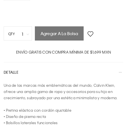
Agregar A La Bolsa
1
QTY
1
2
ENVÍO GRATIS CON COMPRA MÍNIMA DE $1,699 MXN
3
4
DETALLE
5
6
Una de las marcas más emblemáticas del mundo, Calvin Klein, 
7
ofrece una amplia gama de ropa y accesorios para su hijo en 
8
crecimiento, subrayado por una estética minimalista y moderna.

9
10
• Pretina elástica con cordón ajustable

• Diseño de pierna recta

• Bolsillos laterales funcionales
