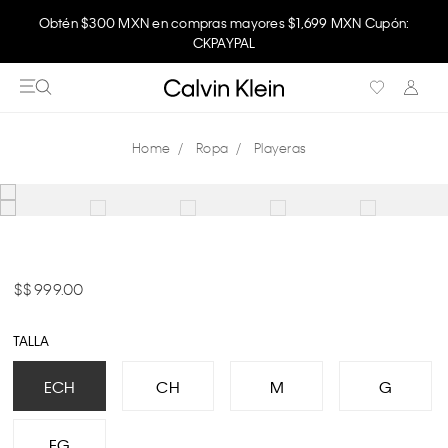
Obtén $300 MXN en compras mayores $1,699 MXN Cupón:
CKPAYPAL
Ropa
Playeras
$ 999.00
TALLA
ECH
CH
M
G
EG