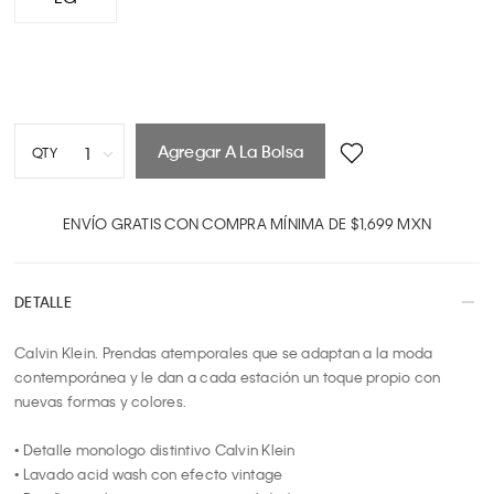
Agregar A La Bolsa
1
QTY
1
2
ENVÍO GRATIS CON COMPRA MÍNIMA DE $1,699 MXN
3
4
DETALLE
5
6
Calvin Klein. Prendas atemporales que se adaptan a la moda 
7
contemporánea y le dan a cada estación un toque propio con 
8
nuevas formas y colores.

9
10
• Detalle monologo distintivo Calvin Klein

• Lavado acid wash con efecto vintage
