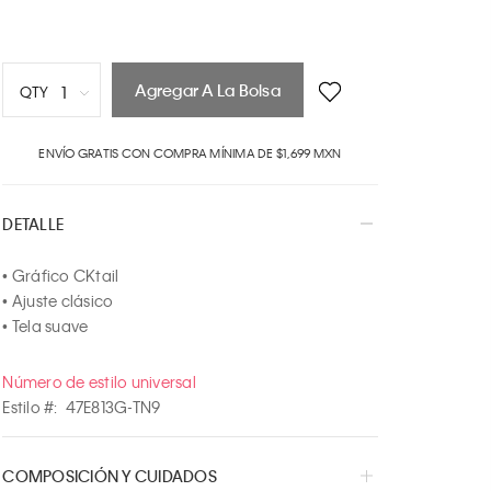
Agregar A La Bolsa
1
QTY
1
ENVÍO GRATIS CON COMPRA MÍNIMA DE $1,699 MXN
2
3
4
DETALLE
5
6
• Gráfico CKtail

7
• Ajuste clásico

8
• Tela suave
9
10
Número de estilo universal
Estilo #:
47E813G-TN9
COMPOSICIÓN Y CUIDADOS