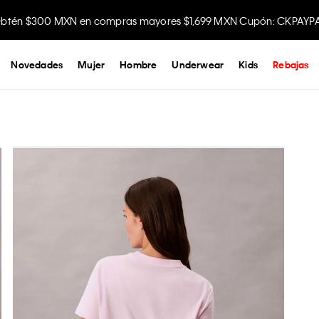
btén $300 MXN en compras mayores $1,699 MXN Cupón: CKPAYP
Disfruta envío gratis comprando en la app.
Novedades
Mujer
Hombre
Underwear
Kids
Rebajas