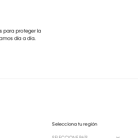
 para proteger la
uamos día a día.
Selecciona tu región
SELECCIONE PAÍS