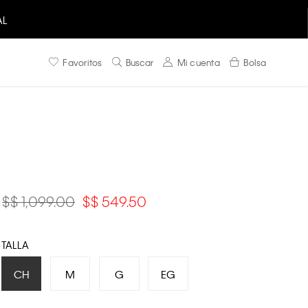
AL
Favoritos
Buscar
Mi cuenta
Bolsa
$ 1,099.00
$ 549.50
TALLA
CH
M
G
EG