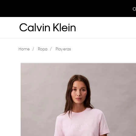
O
Ropa
Playeras