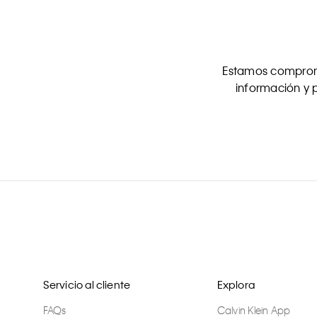
Estamos comprome
información y p
Servicio al cliente
Explora
FAQs
Calvin Klein App