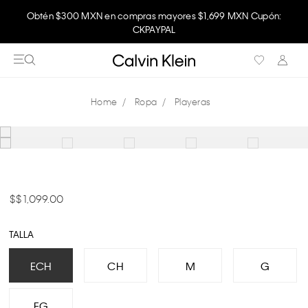
Obtén $300 MXN en compras mayores $1,699 MXN Cupón:
CKPAYPAL
Ropa
Playeras
$ 1,099.00
TALLA
ECH
CH
M
G
EG