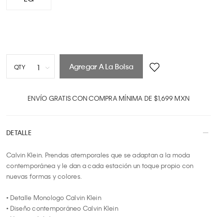
Agregar A La Bolsa
1
QTY
1
2
ENVÍO GRATIS CON COMPRA MÍNIMA DE $1,699 MXN
3
4
DETALLE
5
6
Calvin Klein. Prendas atemporales que se adaptan a la moda 
7
contemporánea y le dan a cada estación un toque propio con 
8
nuevas formas y colores.

9
10
• Detalle Monologo Calvin Klein

• Diseño contemporáneo Calvin Klein
