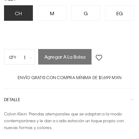
CH
M
G
EG
Agregar A La Bolsa
1
QTY
1
2
ENVÍO GRATIS CON COMPRA MÍNIMA DE $1,699 MXN
3
4
DETALLE
5
6
Calvin Klein. Prendas atemporales que se adaptan a la moda 
7
contemporánea y le dan a cada estación un toque propio con 
8
nuevas formas y colores.

9