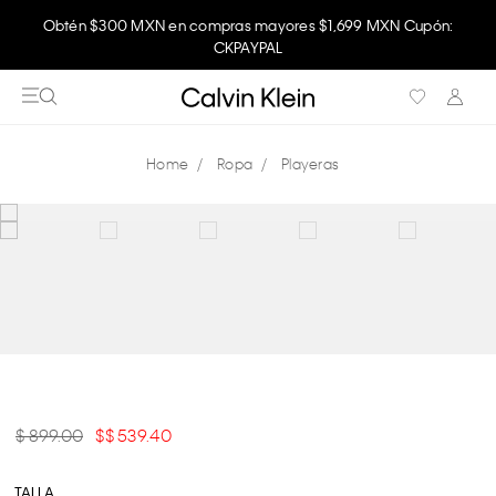
Obtén $300 MXN en compras mayores $1,699 MXN Cupón:
CKPAYPAL
Ropa
Playeras
$ 899.00
$ 539.40
TALLA