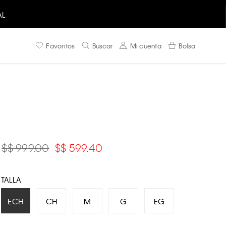
AL
Favoritos
Buscar
Mi cuenta
Bolsa
$ 999.00
$ 599.40
TALLA
ECH
CH
M
G
EG