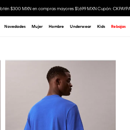
btén $300 MXN en compras mayores $1,699 MXN Cupón: CKPAYP
Disfruta envío gratis comprando en la app.
Novedades
Mujer
Hombre
Underwear
Kids
Rebajas