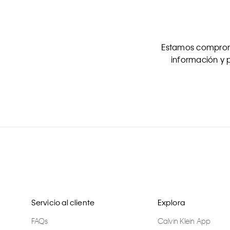
Estamos comprome
información y p
Servicio al cliente
Explora
FAQs
Calvin Klein App