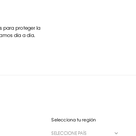
 para proteger la
uamos día a día.
Selecciona tu región
SELECCIONE PAÍS