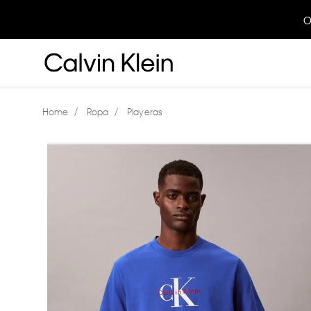
O
Ropa
Playeras