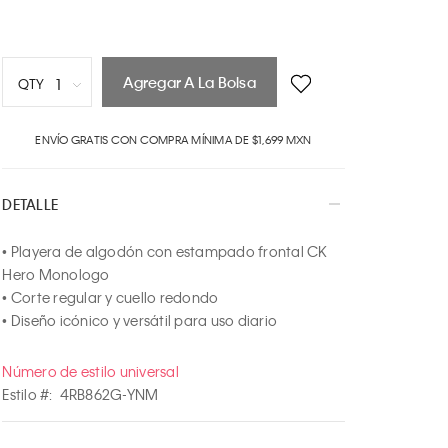
Agregar A La Bolsa
1
QTY
1
ENVÍO GRATIS CON COMPRA MÍNIMA DE $1,699 MXN
2
3
4
DETALLE
5
6
• Playera de algodón con estampado frontal CK 
7
Hero Monologo

8
• Corte regular y cuello redondo

9
• Diseño icónico y versátil para uso diario
10
Número de estilo universal
Estilo #:
4RB862G-YNM