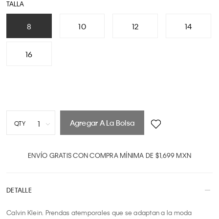
TALLA
8
10
12
14
16
Agregar A La Bolsa
1
QTY
1
2
ENVÍO GRATIS CON COMPRA MÍNIMA DE $1,699 MXN
3
4
DETALLE
5
6
Calvin Klein. Prendas atemporales que se adaptan a la moda 
7