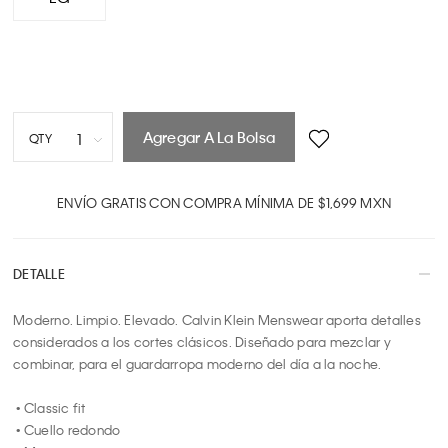
Agregar A La Bolsa
1
QTY
1
2
ENVÍO GRATIS CON COMPRA MÍNIMA DE $1,699 MXN
3
4
DETALLE
5
6
Moderno. Limpio. Elevado. Calvin Klein Menswear aporta detalles 
7
considerados a los cortes clásicos. Diseñado para mezclar y 
8
combinar, para el guardarropa moderno del día a la noche.

9
10
 • Classic fit

 • Cuello redondo
