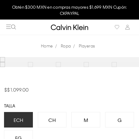
Obtén $300 MXN en compras mayores $1,699 MXN Cupón:
CKPAYPAL
Ropa
Playeras
$ 1,099.00
TALLA
ECH
CH
M
G
EG