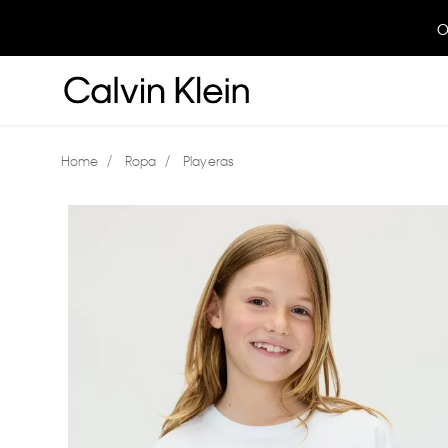
O
Ropa
Playeras