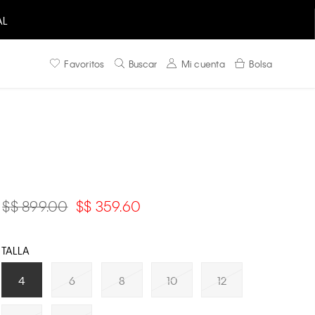
AL
Favoritos
Buscar
Mi cuenta
Bolsa
$ 899.00
$ 359.60
TALLA
4
6
8
10
12