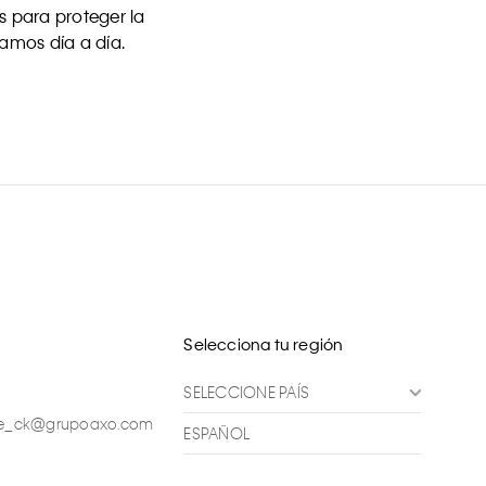
 para proteger la
uamos día a día.
Selecciona tu región
SELECCIONE PAÍS
ente_ck@grupoaxo.com
ESPAÑOL