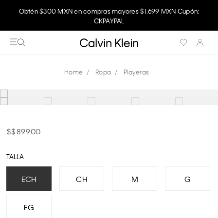
Obtén $300 MXN en compras mayores $1,699 MXN Cupón:
CKPAYPAL
Ropa
Playeras
$ 899.00
TALLA
ECH
CH
M
G
EG