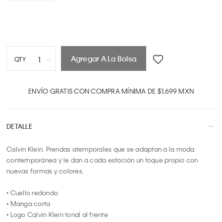
Agregar A La Bolsa
1
QTY
1
2
ENVÍO GRATIS CON COMPRA MÍNIMA DE $1,699 MXN
3
4
DETALLE
5
6
Calvin Klein. Prendas atemporales que se adaptan a la moda 
7
contemporánea y le dan a cada estación un toque propio con 
8
nuevas formas y colores.

9
10
• Cuello redondo

• Manga corta

• Logo Calvin Klein tonal al frente
