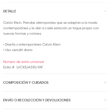
4
DETALLE
5
6
Calvin Klein. Prendas atemporales que se adaptan a la moda 
7
contemporánea y le dan a cada estación un toque propio con 
8
nuevas formas y colores.

9
10
• Diseño contemporáneo Calvin Klein

• Uso versátil diario
Número de estilo universal
Estilo #:
LVCKSJA51G-YAF
COMPOSICIÓN Y CUIDADOS
ENVÍO O RECOLECCIÓN Y DEVOLUCIONES