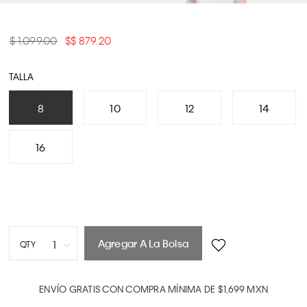
$ 1,099.00
$ 879.20
TALLA
8
10
12
14
16
Agregar A La Bolsa
1
QTY
1
2
ENVÍO GRATIS CON COMPRA MÍNIMA DE $1,699 MXN
3