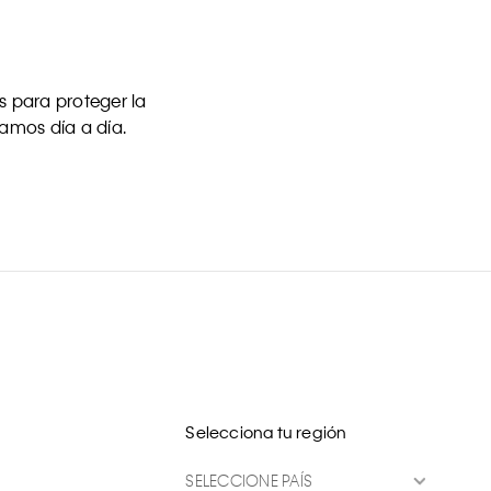
 para proteger la
uamos día a día.
Selecciona tu región
SELECCIONE PAÍS