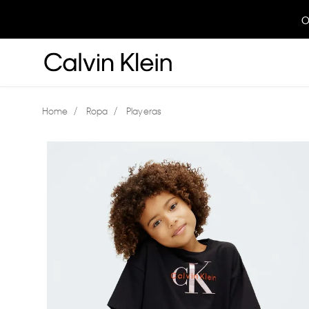
O
Ropa
Playeras