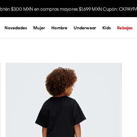
btén $300 MXN en compras mayores $1,699 MXN Cupón: CKPAYP
Disfruta envío gratis comprando en la app.
Novedades
Mujer
Hombre
Underwear
Kids
Rebajas