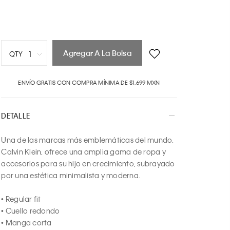
Agregar A La Bolsa
1
QTY
1
ENVÍO GRATIS CON COMPRA MÍNIMA DE $1,699 MXN
2
3
4
DETALLE
5
6
Una de las marcas más emblemáticas del mundo, 
7
Calvin Klein, ofrece una amplia gama de ropa y 
8
accesorios para su hijo en crecimiento, subrayado 
9
por una estética minimalista y moderna.

10
• Regular fit

• Cuello redondo

• Manga corta
