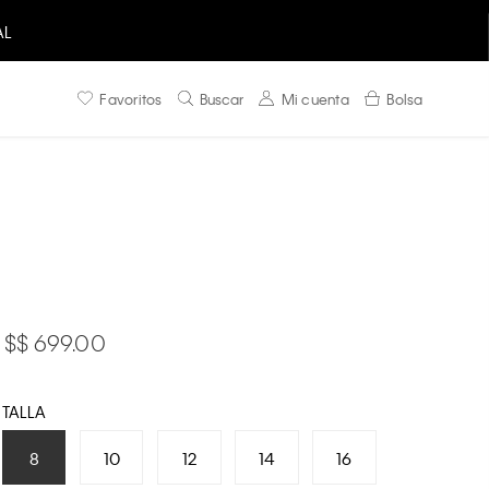
AL
Favoritos
Buscar
Mi cuenta
Bolsa
$ 699.00
TALLA
8
10
12
14
16