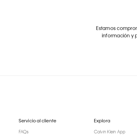
Estamos comprome
información y p
Servicio al cliente
Explora
FAQs
Calvin Klein App