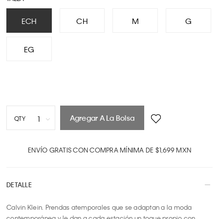
ECH
CH
M
G
EG
Agregar A La Bolsa
1
QTY
1
2
ENVÍO GRATIS CON COMPRA MÍNIMA DE $1,699 MXN
3
4
DETALLE
5
6
Calvin Klein. Prendas atemporales que se adaptan a la moda 
7
contemporánea y le dan a cada estación un toque propio con 