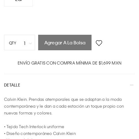
Agregar A La Bolsa
1
QTY
1
2
ENVÍO GRATIS CON COMPRA MÍNIMA DE $1,699 MXN
3
4
DETALLE
5
6
Calvin Klein. Prendas atemporales que se adaptan a la moda 
7
contemporánea y le dan a cada estación un toque propio con 
8
nuevas formas y colores.

9
10
• Tejido Tech Interlock uniforme

• Diseño contemporáneo Calvin Klein
