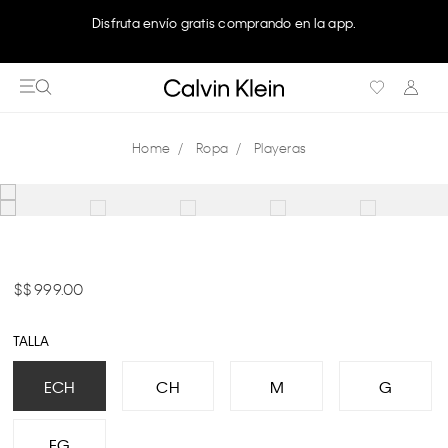
Disfruta envío gratis comprando en la app.
Ropa
Playeras
$ 999.00
TALLA
ECH
CH
M
G
EG