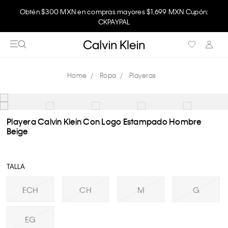
Obtén $300 MXN en compras mayores $1,699 MXN Cupón:
CKPAYPAL
Ropa
Playeras
Playera Calvin Klein Con Logo Estampado Hombre
Beige
TALLA
ECH
CH
M
G
EG