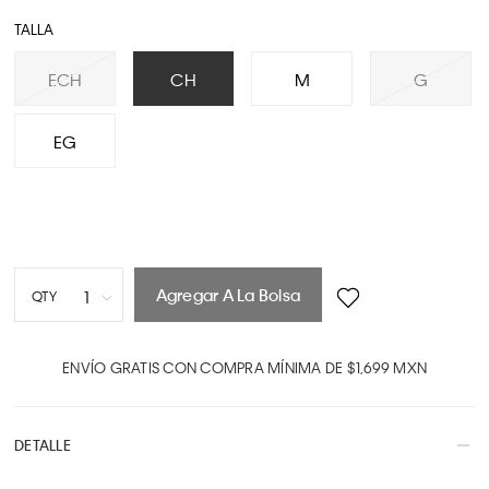
TALLA
ECH
CH
M
G
EG
Agregar A La Bolsa
1
QTY
1
2
ENVÍO GRATIS CON COMPRA MÍNIMA DE $1,699 MXN
3
4
DETALLE
5
6