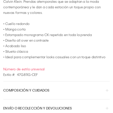
Calvin Klein. Prendas atemporales que se adaptan a la moda 
7
contemporánea y le dan a cada estación un toque propio con 
8
nuevas formas y colores.

9
10
• Cuello redondo

• Manga corta

• Estampado monograma CK repetido en toda la prenda

• Diseño all over en contraste

• Acabado liso

• Silueta clásica

• Ideal para complementar looks casuales con un toque distintivo
Número de estilo universal
Estilo #:
47G811G-CEF
COMPOSICIÓN Y CUIDADOS
ENVÍO O RECOLECCIÓN Y DEVOLUCIONES