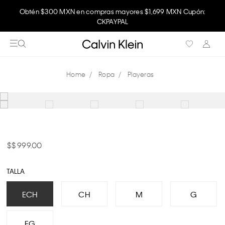
Obtén $300 MXN en compras mayores $1,699 MXN Cupón:
CKPAYPAL
Ropa
Playeras
$ 999.00
TALLA
ECH
CH
M
G
EG