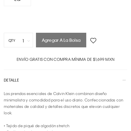
Agregar A La Bolsa
1
QTY
1
2
ENVÍO GRATIS CON COMPRA MÍNIMA DE $1,699 MXN
3
4
DETALLE
5
6
Las prendas esenciales de Calvin Klein combinan diseño 
7
minimalista y comodidad para el uso diario. Confeccionadas con 
8
materiales de calidad y detalles discretos que elevan cualquier 
9
look.

10
• Tejido de piqué de algodón stretch
