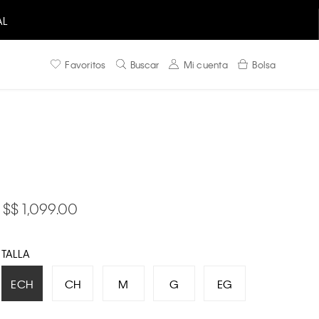
AL
Favoritos
Buscar
Mi cuenta
Bolsa
$ 1,099.00
TALLA
ECH
CH
M
G
EG