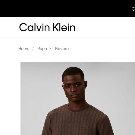
O
Ropa
Playeras