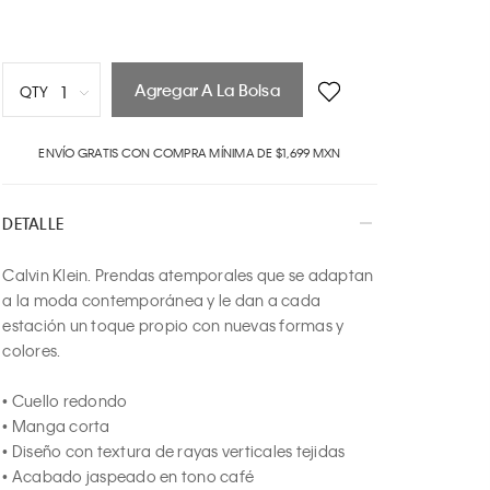
Agregar A La Bolsa
1
QTY
1
ENVÍO GRATIS CON COMPRA MÍNIMA DE $1,699 MXN
2
3
4
DETALLE
5
6
Calvin Klein. Prendas atemporales que se adaptan 
7
a la moda contemporánea y le dan a cada 
8
estación un toque propio con nuevas formas y 
9
colores.

10
• Cuello redondo

• Manga corta

• Diseño con textura de rayas verticales tejidas

• Acabado jaspeado en tono café
