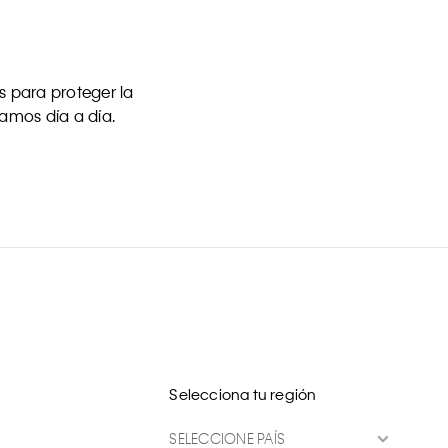
 para proteger la
uamos día a día.
Selecciona tu región
SELECCIONE PAÍS