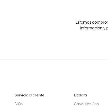
Estamos comprome
información y p
Servicio al cliente
Explora
FAQs
Calvin Klein App