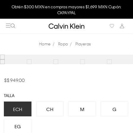
Obtén $300 MXN en compras mayores $1,699 MXN Cupón:
CKPAYPAL
Ropa
Playeras
$ 949.00
TALLA
ECH
CH
M
G
EG