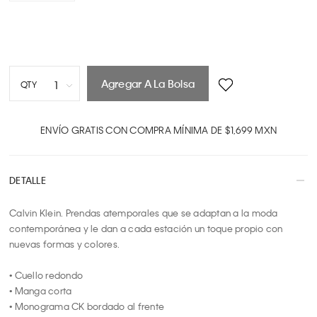
Agregar A La Bolsa
1
QTY
1
2
ENVÍO GRATIS CON COMPRA MÍNIMA DE $1,699 MXN
3
4
DETALLE
5
6
Calvin Klein. Prendas atemporales que se adaptan a la moda 
7
contemporánea y le dan a cada estación un toque propio con 
8
nuevas formas y colores.

9
10
• Cuello redondo

• Manga corta

• Monograma CK bordado al frente
