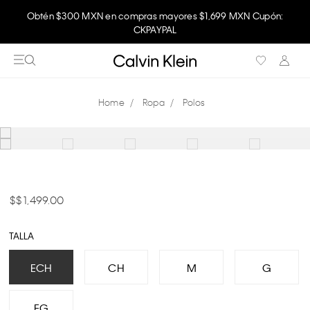
Obtén $300 MXN en compras mayores $1,699 MXN Cupón:
CKPAYPAL
Ropa
Polos
$ 1,499.00
TALLA
ECH
CH
M
G
EG