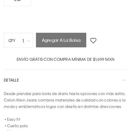
Agregar A La Bolsa
1
QTY
1
2
ENVÍO GRATIS CON COMPRA MÍNIMA DE $1,699 MXN
3
4
DETALLE
5
6
Desde prendas para looks de diario hasta opciones con más estilo, 
7
Calvin Klein Jeans combina materiales de calidad con colores a la 
8
moda y emblemáticos logos con diseño en distintas direcciones.

9
10
 • Easy fit

 • Cuello polo
