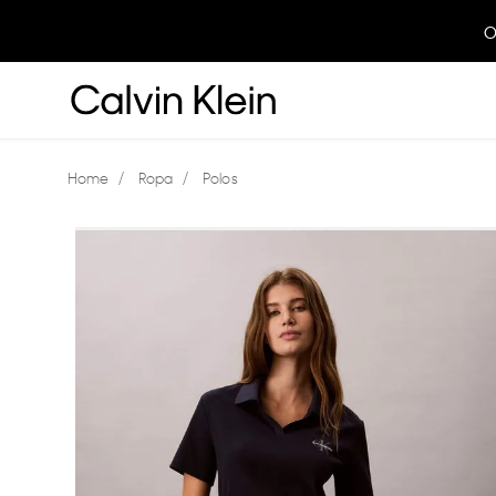
O
Ropa
Polos