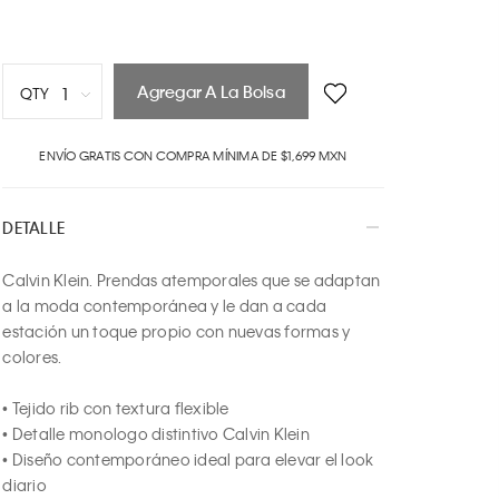
Agregar A La Bolsa
1
QTY
1
ENVÍO GRATIS CON COMPRA MÍNIMA DE $1,699 MXN
2
3
4
DETALLE
5
6
Calvin Klein. Prendas atemporales que se adaptan 
7
a la moda contemporánea y le dan a cada 
8
estación un toque propio con nuevas formas y 
9
colores.

10
• Tejido rib con textura flexible

• Detalle monologo distintivo Calvin Klein

• Diseño contemporáneo ideal para elevar el look 
diario
