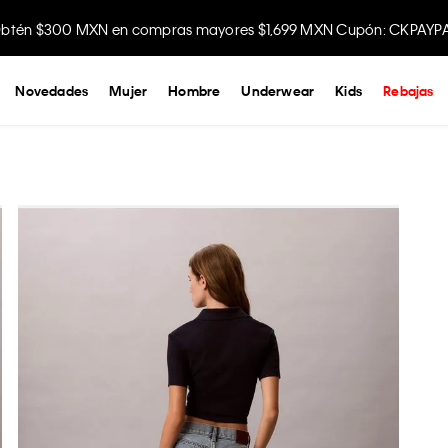
btén $300 MXN en compras mayores $1,699 MXN Cupón: CKPAYP
Disfruta envío gratis comprando en la app.
Novedades
Mujer
Hombre
Underwear
Kids
Rebajas