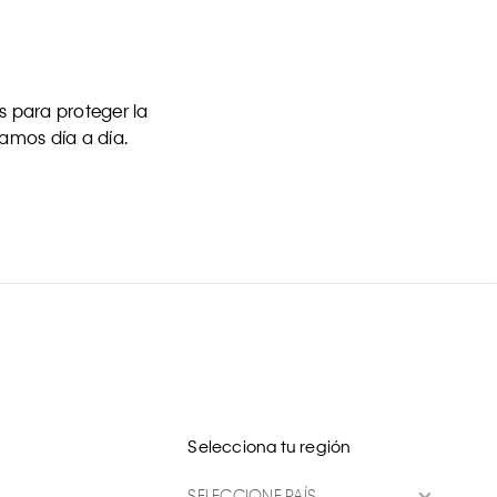
 para proteger la
uamos día a día.
Selecciona tu región
SELECCIONE PAÍS