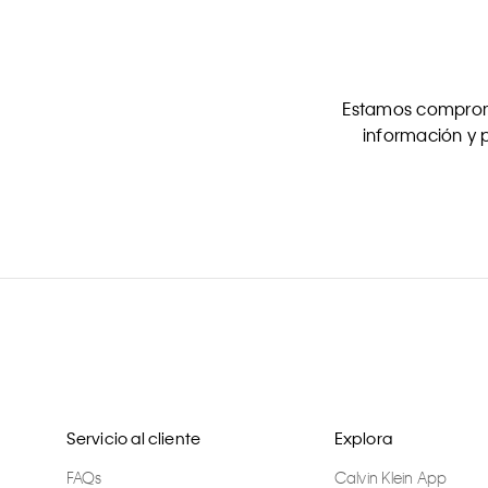
Estamos comprome
información y p
Servicio al cliente
Explora
FAQs
Calvin Klein App