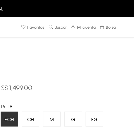
AL
Favoritos
Buscar
Mi cuenta
Bolsa
$ 1,499.00
TALLA
ECH
CH
M
G
EG