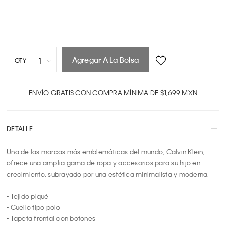
Agregar A La Bolsa
1
QTY
1
2
ENVÍO GRATIS CON COMPRA MÍNIMA DE $1,699 MXN
3
4
DETALLE
5
6
Una de las marcas más emblemáticas del mundo, Calvin Klein, 
7
ofrece una amplia gama de ropa y accesorios para su hijo en 
8
crecimiento, subrayado por una estética minimalista y moderna.

9
10
• Tejido piqué

• Cuello tipo polo

• Tapeta frontal con botones
