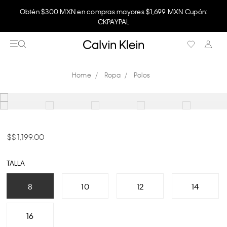
Obtén $300 MXN en compras mayores $1,699 MXN Cupón:
Disfruta envío gratis comprando en la app.
CKPAYPAL
Ropa
Polos
$ 1,199.00
TALLA
8
10
12
14
16