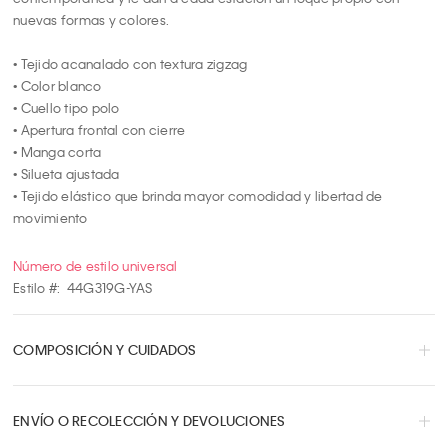
8
nuevas formas y colores.

9
10
• Tejido acanalado con textura zigzag

• Color blanco

• Cuello tipo polo

• Apertura frontal con cierre

• Manga corta

• Silueta ajustada

• Tejido elástico que brinda mayor comodidad y libertad de 
movimiento
Número de estilo universal
Estilo #:
44G319G-YAS
COMPOSICIÓN Y CUIDADOS
ENVÍO O RECOLECCIÓN Y DEVOLUCIONES