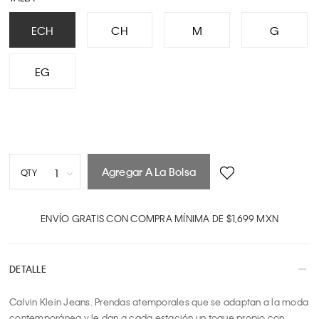
ECH
CH
M
G
EG
Agregar A La Bolsa
1
QTY
1
2
ENVÍO GRATIS CON COMPRA MÍNIMA DE $1,699 MXN
3
4
DETALLE
5
6
Calvin Klein Jeans. Prendas atemporales que se adaptan a la moda 
7
contemporánea y le dan a cada estación un toque propio con 