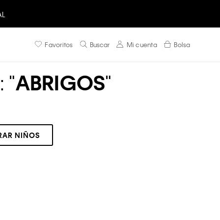
AL
Favoritos
Buscar
Mi cuenta
Bolsa
 "
ABRIGOS
"
AR NIÑOS