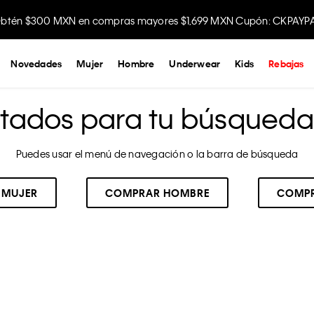
btén $300 MXN en compras mayores $1,699 MXN Cupón: CKPAYP
Novedades
Mujer
Hombre
Underwear
Kids
Rebajas
ltados para tu búsqueda:
Puedes usar el menú de navegación o la barra de búsqueda
 MUJER
COMPRAR HOMBRE
COMPR