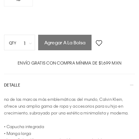
Agregar A La Bolsa
1
QTY
1
2
ENVÍO GRATIS CON COMPRA MÍNIMA DE $1,699 MXN
3
4
DETALLE
5
6
na de las marcas más emblemáticas del mundo, Calvin Klein, 
7
ofrece una amplia gama de ropa y accesorios para su hijo en 
8
crecimiento, subrayado por una estética minimalista y moderna.

9
10
• Capucha integrada

• Manga larga
