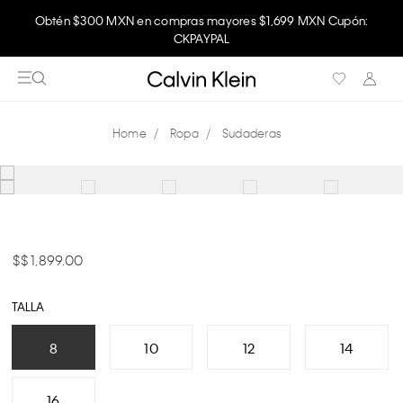
Obtén $300 MXN en compras mayores $1,699 MXN Cupón:
CKPAYPAL
Ropa
Sudaderas
$ 1,899.00
TALLA
8
10
12
14
16