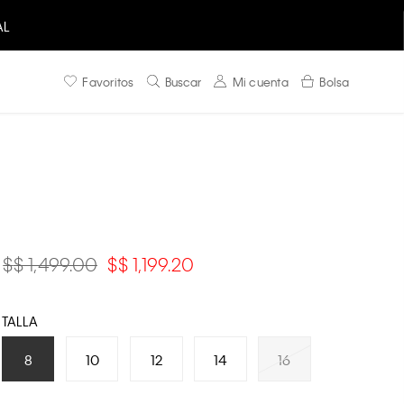
AL
Favoritos
Buscar
Mi cuenta
Bolsa
$ 1,499.00
$ 1,199.20
TALLA
8
10
12
14
16