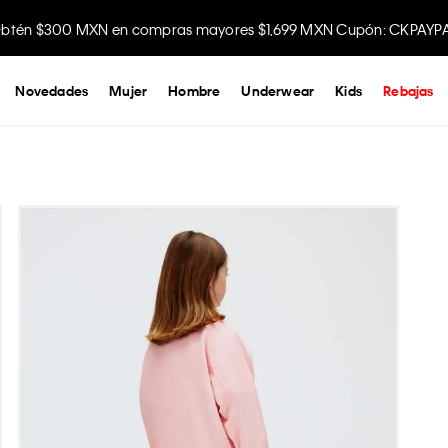
btén $300 MXN en compras mayores $1,699 MXN Cupón: CKPAYP
Disfruta envío gratis comprando en la app.
Novedades
Mujer
Hombre
Underwear
Kids
Rebajas