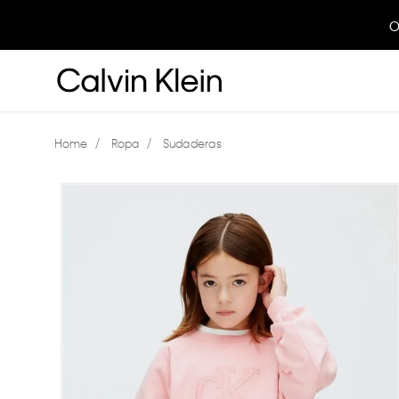
O
Ropa
Sudaderas