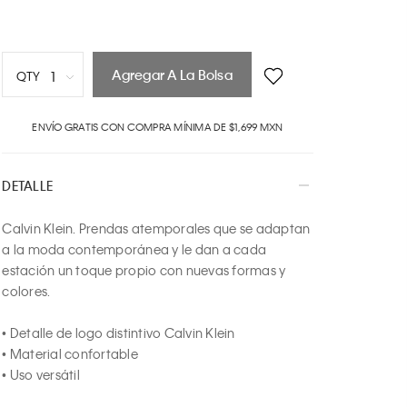
Agregar A La Bolsa
1
QTY
1
ENVÍO GRATIS CON COMPRA MÍNIMA DE $1,699 MXN
2
3
4
DETALLE
5
6
Calvin Klein. Prendas atemporales que se adaptan 
7
a la moda contemporánea y le dan a cada 
8
estación un toque propio con nuevas formas y 
9
colores.

10
• Detalle de logo distintivo Calvin Klein

• Material confortable

• Uso versátil