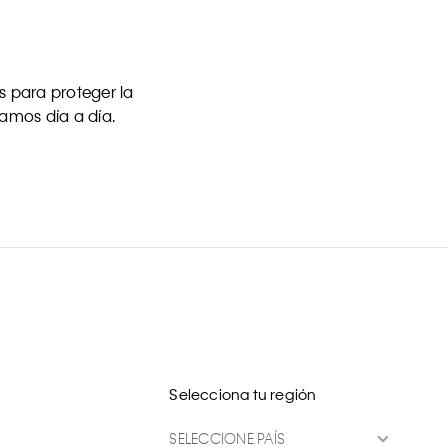
 para proteger la
uamos día a día.
Selecciona tu región
SELECCIONE PAÍS