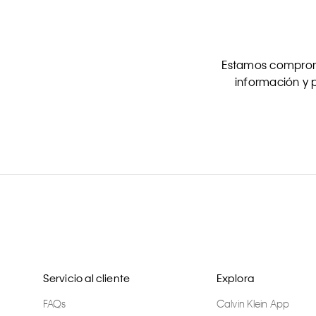
Estamos comprome
información y p
Servicio al cliente
Explora
FAQs
Calvin Klein App