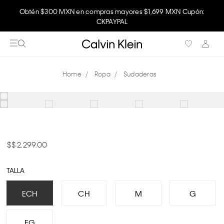
Obtén $300 MXN en compras mayores $1,699 MXN Cupón:
CKPAYPAL
Ropa
Sudaderas
$ 2,299.00
TALLA
ECH
CH
M
G
EG