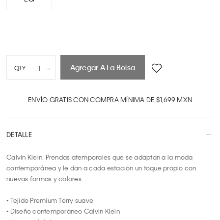
Agregar A La Bolsa
1
QTY
1
2
ENVÍO GRATIS CON COMPRA MÍNIMA DE $1,699 MXN
3
4
DETALLE
5
6
Calvin Klein. Prendas atemporales que se adaptan a la moda 
7
contemporánea y le dan a cada estación un toque propio con 
8
nuevas formas y colores.

9
10
• Tejido Premium Terry suave

• Diseño contemporáneo Calvin Klein
