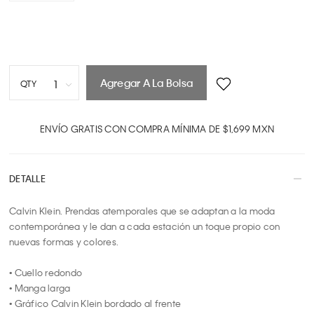
Agregar A La Bolsa
1
QTY
1
2
ENVÍO GRATIS CON COMPRA MÍNIMA DE $1,699 MXN
3
4
DETALLE
5
6
Calvin Klein. Prendas atemporales que se adaptan a la moda 
7
contemporánea y le dan a cada estación un toque propio con 
8
nuevas formas y colores.

9
10
• Cuello redondo

• Manga larga

• Gráfico Calvin Klein bordado al frente
