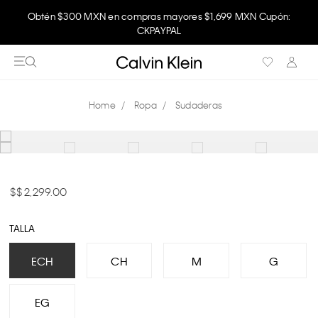
Obtén $300 MXN en compras mayores $1,699 MXN Cupón:
CKPAYPAL
Ropa
Sudaderas
$ 2,299.00
TALLA
ECH
CH
M
G
EG