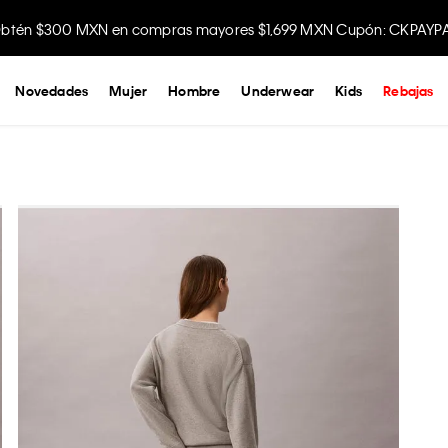
btén $300 MXN en compras mayores $1,699 MXN Cupón: CKPAYP
Disfruta envío gratis comprando en la app.
Novedades
Mujer
Hombre
Underwear
Kids
Rebajas