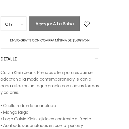
Agregar A La Bolsa
1
QTY
1
ENVÍO GRATIS CON COMPRA MÍNIMA DE $1,699 MXN
2
3
4
DETALLE
5
6
Calvin Klein Jeans. Prendas atemporales que se 
7
adaptan a la moda contemporánea y le dan a 
8
cada estación un toque propio con nuevas formas 
9
y colores.

10
• Cuello redondo acanalado

• Manga larga

• Logo Calvin Klein tejido en contraste al frente

• Acabados acanalados en cuello, puños y 