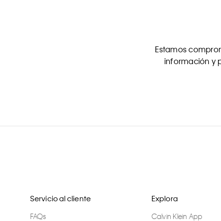
Estamos comprome
información y p
Servicio al cliente
Explora
FAQs
Calvin Klein App