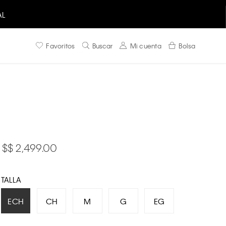
AL
Favoritos
Buscar
Mi cuenta
Bolsa
$ 2,499.00
TALLA
ECH
CH
M
G
EG