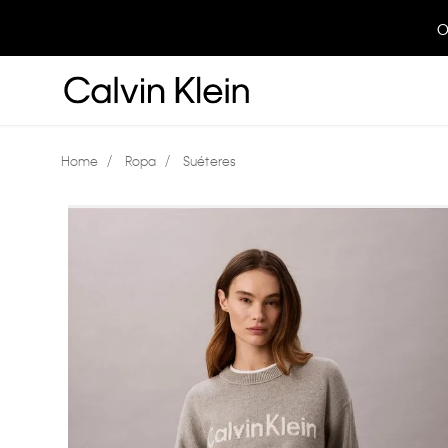
O
Ropa
Suéteres