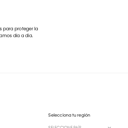
 para proteger la
uamos día a día.
Selecciona tu región
SELECCIONE PAÍS