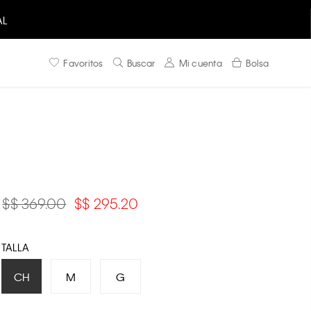
AL
Favoritos
Buscar
Mi cuenta
Bolsa
$ 369.00
$ 295.20
TALLA
CH
M
G