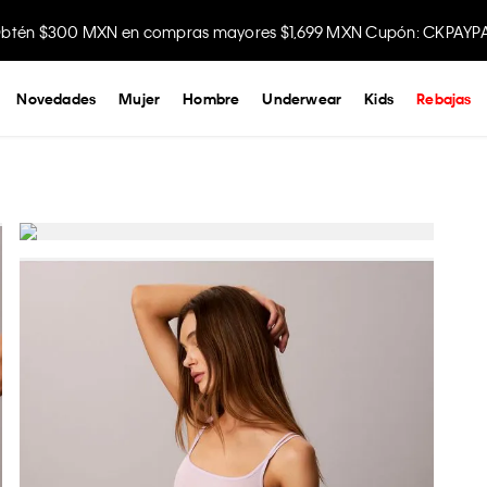
btén $300 MXN en compras mayores $1,699 MXN Cupón: CKPAYP
Disfruta envío gratis comprando en la app.
Novedades
Mujer
Hombre
Underwear
Kids
Rebajas