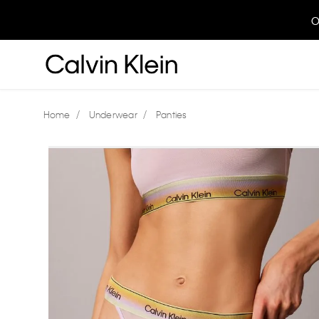
O
Underwear
Panties