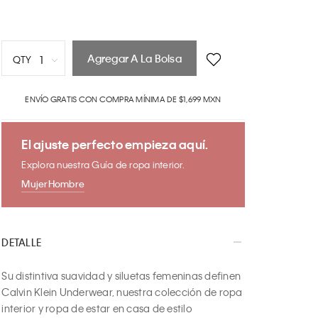
Agregar A La Bolsa
1
QTY
1
ENVÍO GRATIS CON COMPRA MÍNIMA DE $1,699 MXN
2
3
4
El ajuste perfecto empieza aquí.
5
Explora nuestra Guía de ropa interior.
6
Mujer
Hombre
7
8
9
DETALLE
10
Su distintiva suavidad y siluetas femeninas definen 
Calvin Klein Underwear, nuestra colección de ropa 
interior y ropa de estar en casa de estilo 